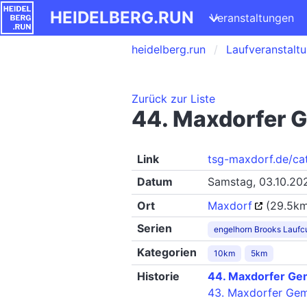
HEIDELBERG.RUN
Veranstaltungen
heidelberg.run
Laufveranstalt
Zurück zur Liste
44. Maxdorfer 
Link
tsg-maxdorf.de/ca
Datum
Samstag, 03.10.20
Ort
Maxdorf
(29.5km
Serien
engelhorn Brooks Laufc
Kategorien
10km
5km
Historie
44. Maxdorfer Ge
43. Maxdorfer Gem