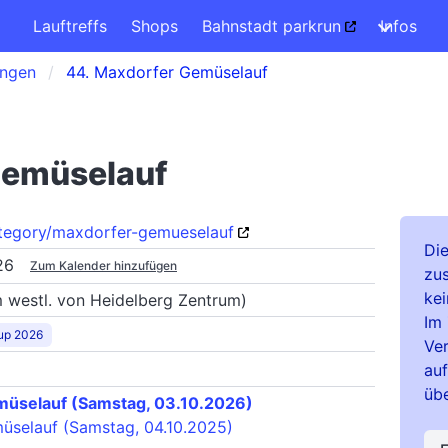
Lauftreffs
Shops
Bahnstadt parkrun
Infos
ungen
44. Maxdorfer Gemüselauf
Gemüselauf
tegory/maxdorfer-gemueselauf
Di
26
Zum Kalender hinzufügen
zu
kei
 westl. von Heidelberg Zentrum)
Im 
up 2026
Ver
auf
übe
müselauf (Samstag, 03.10.2026)
üselauf (Samstag, 04.10.2025)