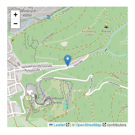
+
−
Leaflet
|
©
OpenStreetMap
contributors