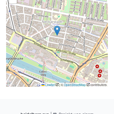
Leaflet
|
©
OpenStreetMap
contributors