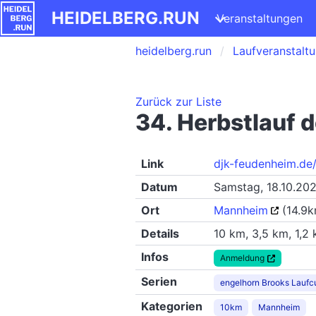
HEIDELBERG.RUN
Veranstaltungen
heidelberg.run
Laufveranstalt
Zurück zur Liste
34. Herbstlauf 
Link
djk-feudenheim.de/
Datum
Samstag, 18.10.20
Ort
Mannheim
(14.9k
Details
10 km, 3,5 km, 1,2
Infos
Anmeldung
Serien
engelhorn Brooks Laufc
Kategorien
10km
Mannheim