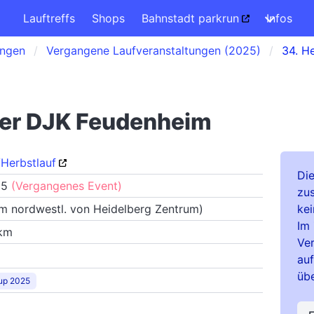
Lauftreffs
Shops
Bahnstadt parkrun
Infos
ungen
Vergangene Laufveranstaltungen (2025)
34. H
der DJK Feudenheim
Herbstlauf
Di
25
(Vergangenes Event)
zu
m nordwestl. von Heidelberg Zentrum)
kei
Im 
 km
Ver
auf
übe
up 2025